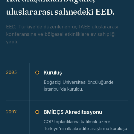
uluslararası sahnedeki EED.
EED, Türkiye'de düzenlenen üç IAEE uluslararası
konferansına ve bölgesel etkinliklere ev sahipliği
yaptı.
2005
Kuruluş
Boğaziçi Üniversitesi öncülüğünde
İstanbul'da kuruldu.
2007
BMİDÇS Akreditasyonu
COP toplantılarına katılmak üzere
Türkiye'nin ilk akredite araştırma kuruluşu