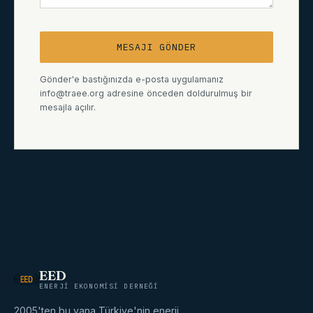
MESAJI GÖNDER
Gönder'e bastığınızda e-posta uygulamanız
info@traee.org adresine önceden doldurulmuş bir
mesajla açılır.
EED
ENERJI EKONOMISI DERNEĞI
2005'ten bu yana Türkiye'nin enerji