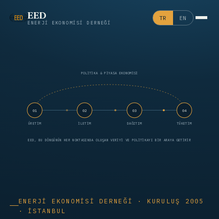
EED
TR
EN
ENERJI EKONOMISI DERNEĞI
POLİTİKA & PİYASA EKONOMİSİ
01
02
03
04
ÜRETİM
İLETİM
DAĞITIM
TÜKETİM
EED, BU DÖNGÜNÜN HER NOKTASINDA OLUŞAN VERIYI VE POLITIKAYI BIR ARAYA GETIRIR
ENERJI EKONOMISI DERNEĞI · KURULUŞ 2005
· İSTANBUL