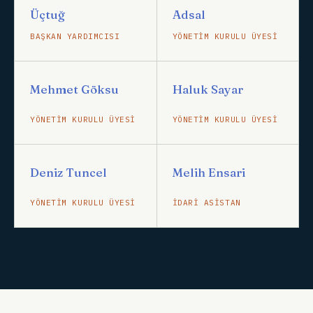
Üçtuğ
Adsal
BAŞKAN YARDIMCISI
YÖNETIM KURULU ÜYESI
Mehmet Göksu
Haluk Sayar
YÖNETIM KURULU ÜYESI
YÖNETIM KURULU ÜYESI
Deniz Tuncel
Melih Ensari
YÖNETIM KURULU ÜYESI
İDARI ASISTAN