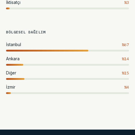
%3
İktisatçı
BÖLGESEL DAĞILIM
%67
İstanbul
%14
Ankara
%15
Diğer
%4
İzmir