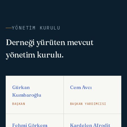
YÖNETIM KURULU
Derneği yürüten mevcut
yönetim kurulu.
Gürkan
Cem Avcı
Kumbaroğlu
BAŞKAN
BAŞKAN YARDIMCISI
Fehmi Görkem
Kardelen Afrodit