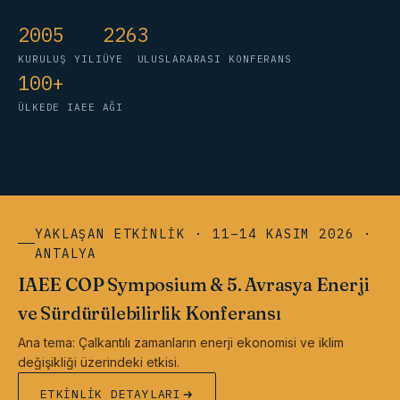
2005
226
3
KURULUŞ YILI
ÜYE
ULUSLARARASI KONFERANS
100+
ÜLKEDE IAEE AĞI
YAKLAŞAN ETKINLIK · 11–14 KASIM 2026 ·
ANTALYA
IAEE COP Symposium & 5. Avrasya Enerji
ve Sürdürülebilirlik Konferansı
Ana tema: Çalkantılı zamanların enerji ekonomisi ve iklim
değişikliği üzerindeki etkisi.
ETKINLIK DETAYLARI