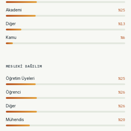
%25
Akademi
%13
Diğer
%6
Kamu
MESLEKI DAĞILIM
%25
Öğretim Üyeleri
%26
Öğrenci
%26
Diğer
%20
Mühendis